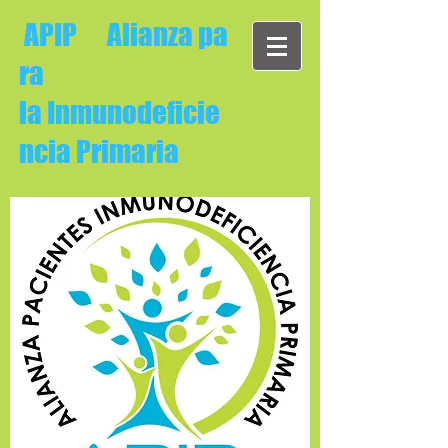
APIP Alianza pa
ra
la Inmunodeficie
ncia Primaria